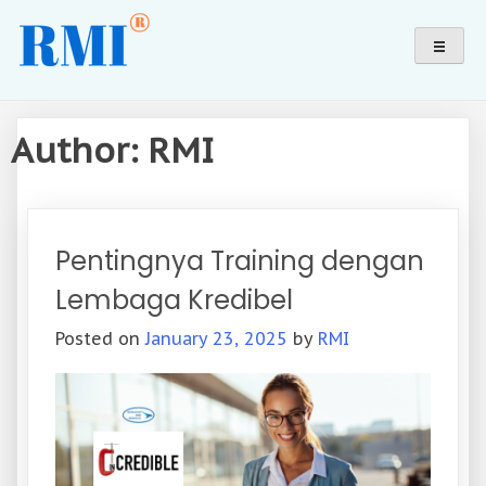
Skip
Pusat pendidikan (non formal) dan pelatihan terbaik
Revolution Mind Indonesia®
to
dalam menciptakan SDM yang berkualitas untuk
content
mewujudkan impian dalam kehidupan jutaan orang di
Indonesia.
Author:
RMI
Pentingnya Training dengan
Lembaga Kredibel
Posted on
January 23, 2025
by
RMI