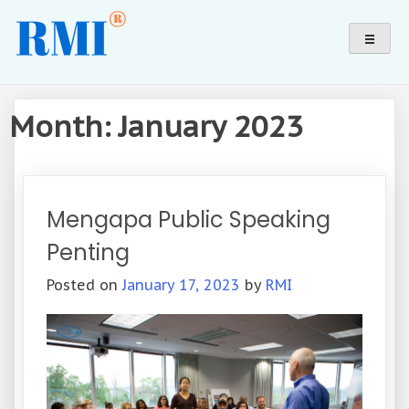
Skip
Pusat pendidikan (non formal) dan pelatihan terbaik
Revolution Mind Indonesia®
to
dalam menciptakan SDM yang berkualitas untuk
content
mewujudkan impian dalam kehidupan jutaan orang di
Indonesia.
Month:
January 2023
Mengapa Public Speaking
Penting
Posted on
January 17, 2023
by
RMI